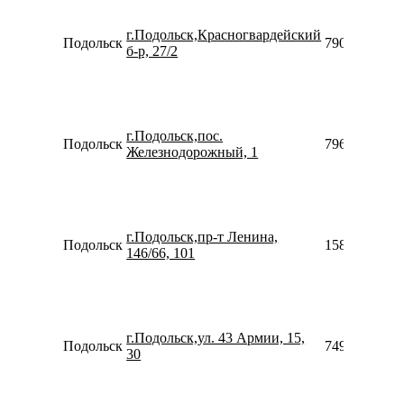
г.Подольск,Красногвардейский
Подольск
7901733206
б-р, 27/2
г.Подольск,пос.
Подольск
7966073577
Железнодорожный, 1
г.Подольск,пр-т Ленина,
Подольск
1588079743
146/66, 101
г.Подольск,ул. 43 Армии, 15,
Подольск
7495374868
30