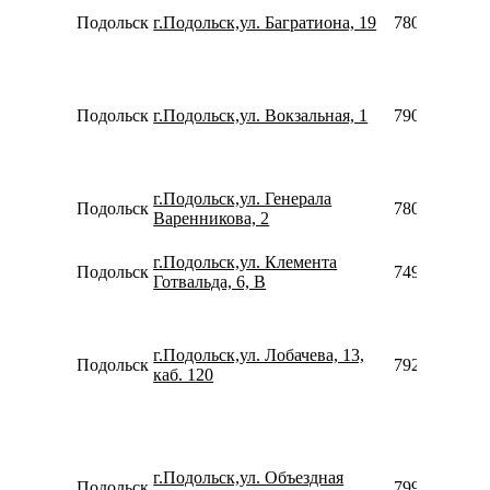
Подольск
г.Подольск,ул. Багратиона, 19
7800775355
Подольск
г.Подольск,ул. Вокзальная, 1
7902959198
г.Подольск,ул. Генерала
Подольск
7800775355
Варенникова, 2
г.Подольск,ул. Клемента
Подольск
7499136388
Готвальда, 6, В
г.Подольск,ул. Лобачева, 13,
Подольск
7925785549
каб. 120
г.Подольск,ул. Объездная
Подольск
7991988310