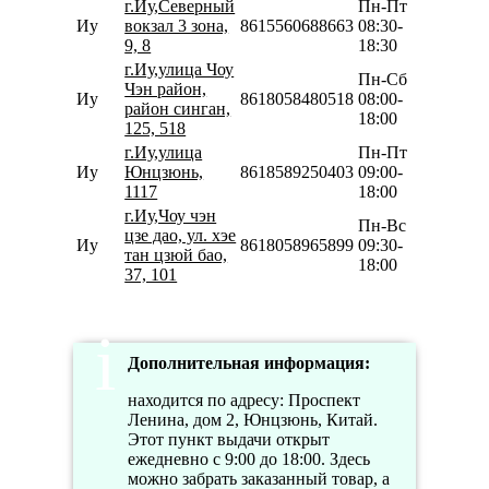
г.Иу,Северный
Пн-Пт
Иу
вокзал 3 зона,
8615560688663
08:30-
9, 8
18:30
г.Иу,улица Чоу
Пн-Сб
Чэн район,
Иу
8618058480518
08:00-
район синган,
18:00
125, 518
г.Иу,улица
Пн-Пт
Иу
Юнцзюнь,
8618589250403
09:00-
1117
18:00
г.Иу,Чоу чэн
Пн-Вс
цзе дао, ул. хэе
Иу
8618058965899
09:30-
тан цзюй бао,
18:00
37, 101
Дополнительная информация:
находится по адресу: Проспект
Ленина, дом 2, Юнцзюнь, Китай.
Этот пункт выдачи открыт
ежедневно с 9:00 до 18:00. Здесь
можно забрать заказанный товар, а