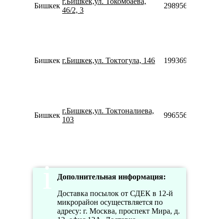
г.Бишкек,ул. Токомбаева,
Бишкек
2989564930355
46/2, 3
Бишкек
г.Бишкек,ул. Токтогула, 146
1993699113376
г.Бишкек,ул. Токтоналиева,
Бишкек
996556996806
103
Дополнительная информация:
Доставка посылок от СДЕК в 12-й
микрорайон осуществляется по
адресу: г. Москва, проспект Мира, д.