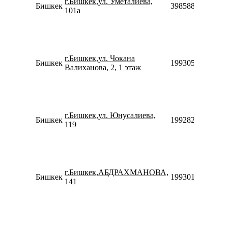
г.Бишкек,ул. Уметалиева,
Бишкек
3985883902374
101а
г.Бишкек,ул. Чокана
Бишкек
1993059771030
Валиханова, 2, 1 этаж
г.Бишкек,ул. Юнусалиева,
Бишкек
1992820773326
119
г.Бишкек,АБДРАХМАНОВА,
Бишкек
1993015775547
141