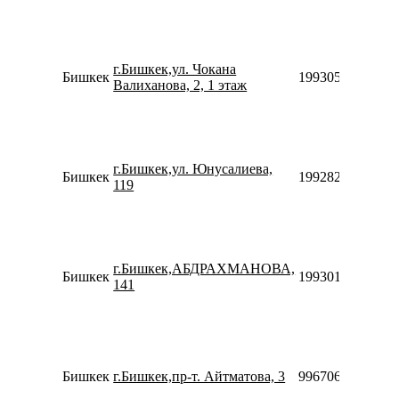
г.Бишкек,ул. Чокана
Бишкек
1993059771030
Валиханова, 2, 1 этаж
г.Бишкек,ул. Юнусалиева,
Бишкек
1992820773326
119
г.Бишкек,АБДРАХМАНОВА,
Бишкек
1993015775547
141
Бишкек
г.Бишкек,пр-т. Айтматова, 3
996706943344