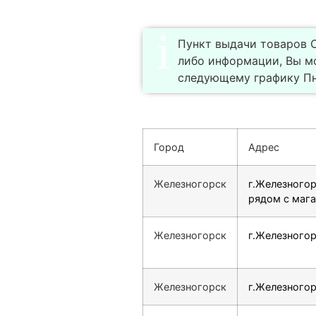
Пункт выдачи товаров С
либо информации, Вы м
следующему графику Пн-
Город
Адрес
Железногорск
г.Железногор
рядом с маг
Железногорск
г.Железногор
Железногорск
г.Железногорс