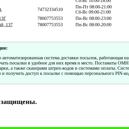
Сб-Вс 10:00-18:00
Пн-Пт 08:00-21:00
А
74732334510
Сб-Вс 09:00-21:00
13Г
78007753553
Пн-Вс 08:00-23:00
й, 137
78007753553
Пн-Вс 08:00-20:00
ия:
втоматизированная система доставки посылок, работающая на б
учать посылки в удобное для них время и место. Постаматы О
ки, а также сканерами штрих-кодов и системами оплаты. Систе
и и получить доступ к посылке с помощью персонального PIN-ко
а защищены.