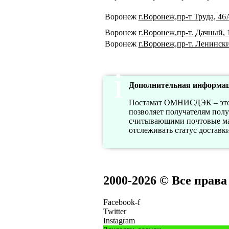
Воронеж
г.Воронеж,пр-т Труда, 46
Воронеж
г.Воронеж,пр-т. Дачный, 
Воронеж
г.Воронеж,пр-т. Ленински
Дополнительная информац
Постамат ОМНИСДЭК – это а
позволяет получателям пол
считывающими почтовые мар
отслеживать статус доставк
2000-2026 © Все прав
Facebook-f
Twitter
Instagram