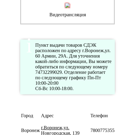
Видеотрансляция
Пункт выдачи товаров СДЭК
расположен по адресу г.Воронеж,ул.
60 Армии, 29А. Для уточнения
какой-либо информации, Вы можете
обратиться по следующему номеру
74732299029. Отделение работает
по следующему графику Пн-Пт
10:00-20:00
Сб-Вс 10:00-18:00.
Р
Город
Адрес
Телефон
р
П
г.Воронеж,ул.
Воронеж
78007753553
08
Новгородская, 139