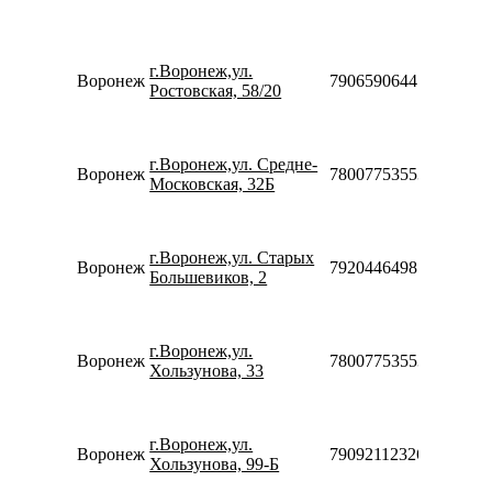
18
П
10
г.Воронеж,ул.
20
Воронеж
79065906447
Ростовская, 58/20
С
10
18
П
г.Воронеж,ул. Средне-
Воронеж
78007753553
10
Московская, 32Б
21
П
10
г.Воронеж,ул. Старых
21
Воронеж
79204464985
Большевиков, 2
С
10
21
П
г.Воронеж,ул.
Воронеж
78007753553
08
Хользунова, 33
23
П
10
г.Воронеж,ул.
20
Воронеж
79092112326
Хользунова, 99-Б
С
10