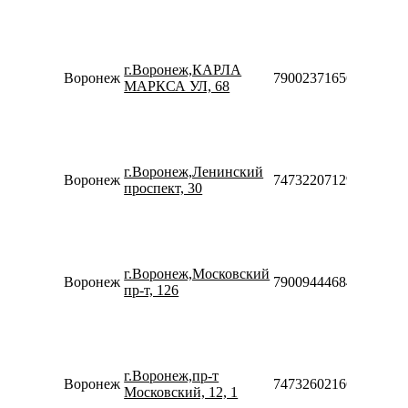
10
18
П
10
г.Воронеж,КАРЛА
20
Воронеж
79002371656
МАРКСА УЛ, 68
С
10
18
П
10
г.Воронеж,Ленинский
20
Воронеж
74732207129
проспект, 30
С
10
18
П
10
г.Воронеж,Московский
20
Воронеж
79009444684
пр-т, 126
С
10
18
П
10
г.Воронеж,пр-т
20
Воронеж
74732602166
Московский, 12, 1
С