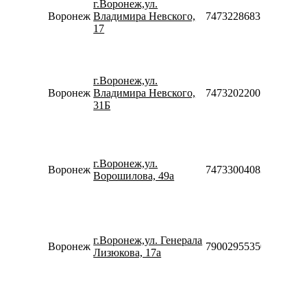
г.Воронеж,ул.
20
Воронеж
Владимира Невского,
74732286835
С
17
10
18
П
09
г.Воронеж,ул.
20
Воронеж
Владимира Невского,
74732022001
С
31Б
10
18
П
10
г.Воронеж,ул.
20
Воронеж
74733004083
Ворошилова, 49а
С
10
18
П
10
г.Воронеж,ул. Генерала
20
Воронеж
79002955350
Лизюкова, 17а
С
10
18
П
10