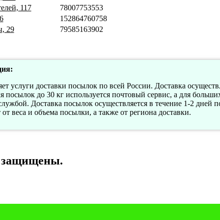
елей, 117
78007753553
6
152864760758
ы, 29
79585163902
ия:
ет услуги доставки посылок по всей России. Доставка осущест
я посылок до 30 кг используется почтовый сервис, а для больши
службой. Доставка посылок осуществляется в течение 1-2 дней п
от веса и объема посылки, а также от региона доставки.
а защищены.