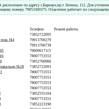
расположен по адресу г.Барнаул,пр-т Ленина, 112. Для уточне
ующему номеру 79953369375. Отделение работает по следующему
Телефон
Режим работы
73852722095
, пом. Н4
79913700279
79913700739
105
79609617115
16
78007753553
0
73852760066
К павильон №18
73852722093
43
78007753553
78007753553
78007753553
Д
78007753553
2
73852555104
9
78007753553
9
73852223190