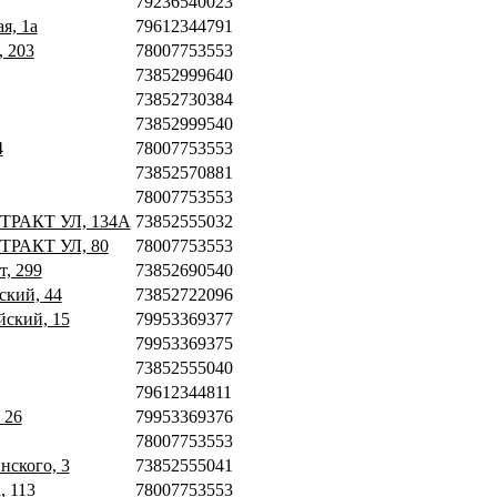
79236540023
я, 1а
79612344791
, 203
78007753553
73852999640
73852730384
73852999540
4
78007753553
73852570881
78007753553
ТРАКТ УЛ, 134А
73852555032
ТРАКТ УЛ, 80
78007753553
т, 299
73852690540
ский, 44
73852722096
йский, 15
79953369377
79953369375
73852555040
79612344811
 26
79953369376
78007753553
нского, 3
73852555041
, 113
78007753553