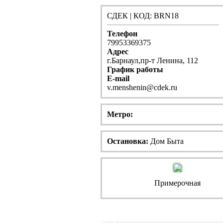
СДЕК | КОД: BRN18
Телефон
79953369375
Адрес
г.Барнаул,пр-т Ленина, 112
График работы
E-mail
v.menshenin@cdek.ru
Метро:
Остановка:
Дом Быта
Примерочная