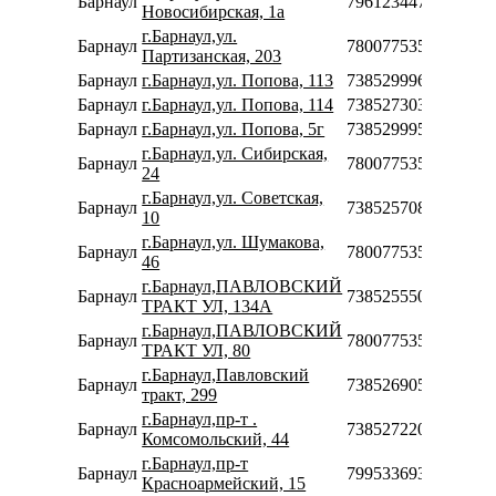
Барнаул
79612344791
Новосибирская, 1а
г.Барнаул,ул.
Барнаул
78007753553
Партизанская, 203
Барнаул
г.Барнаул,ул. Попова, 113
73852999640
Барнаул
г.Барнаул,ул. Попова, 114
73852730384
Барнаул
г.Барнаул,ул. Попова, 5г
73852999540
г.Барнаул,ул. Сибирская,
Барнаул
78007753553
24
г.Барнаул,ул. Советская,
Барнаул
73852570881
10
г.Барнаул,ул. Шумакова,
Барнаул
78007753553
46
г.Барнаул,ПАВЛОВСКИЙ
Барнаул
73852555032
ТРАКТ УЛ, 134А
г.Барнаул,ПАВЛОВСКИЙ
Барнаул
78007753553
ТРАКТ УЛ, 80
г.Барнаул,Павловский
Барнаул
73852690540
тракт, 299
г.Барнаул,пр-т .
Барнаул
73852722096
Комсомольский, 44
г.Барнаул,пр-т
Барнаул
79953369377
Красноармейский, 15