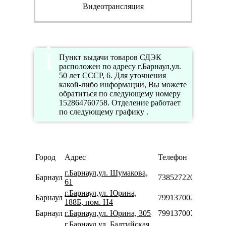
Видеотрансляция
Пункт выдачи товаров СДЭК
расположен по адресу г.Барнаул,ул.
50 лет СССР, 6. Для уточнения
какой-либо информации, Вы можете
обратиться по следующему номеру
152864760758. Отделение работает
по следующему графику .
Реж
Город
Адрес
Телефон
рабо
г.Барнаул,ул. Шумакова,
Барнаул
73852722095
61
г.Барнаул,ул. Юрина,
Барнаул
79913700279
188Б, пом. Н4
Барнаул
г.Барнаул,ул. Юрина, 305
79913700739
г.Барнаул,ул. Балтийская,