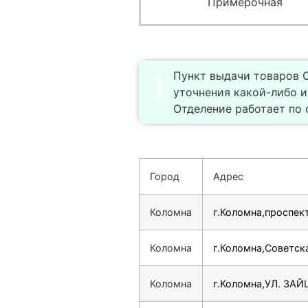
Примерочная
Пункт выдачи товаров С
уточнения какой-либо 
Отделение работает по с
Город
Адрес
Коломна
г.Коломна,проспект
Коломна
г.Коломна,Советска
Коломна
г.Коломна,УЛ. ЗАЙ