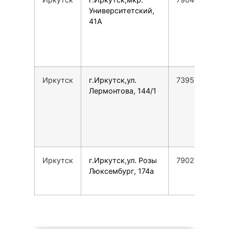
Университетский,
41А
Иркутск
г.Иркутск,ул.
73952654789
Лермонтова, 144/1
Иркутск
г.Иркутск,ул. Розы
79027640098
Люксембург, 174а