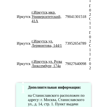
18:00
Пн-Пт
09:00-
г.Иркутск,мкр.
20:00
Иркутск
Университетский,
79041301518
Сб-Вс
41А
10:00-
18:00
Пн-Пт
09:00-
г.Иркутск,ул.
20:00
Иркутск
73952654789
Лермонтова, 144/1
Сб-Вс
10:00-
18:00
Пн-Вс
г.Иркутск,ул. Розы
Иркутск
79027640098
09:00-
Люксембург, 174а
20:00
Дополнительная информация:
на Станиславского расположен по
адресу: г. Москва, Станиславского
ул., д. 14, стр. 1. Пункт выдачи