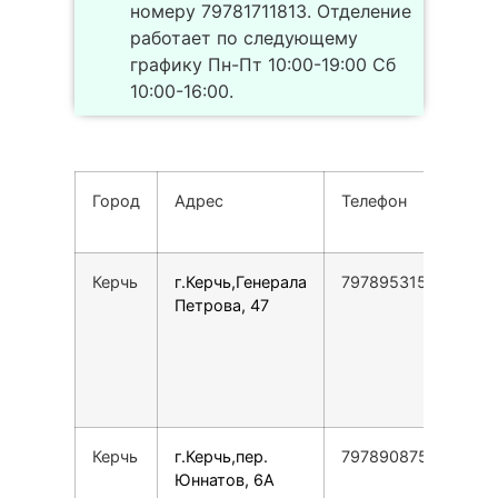
номеру 79781711813. Отделение
работает по следующему
графику Пн-Пт 10:00-19:00 Сб
10:00-16:00.
Город
Адрес
Телефон
Р
р
Керчь
г.Керчь,Генерала
79789531505
П
Петрова, 47
1
1
С
1
1
Керчь
г.Керчь,пер.
79789087596
П
Юннатов, 6А
1