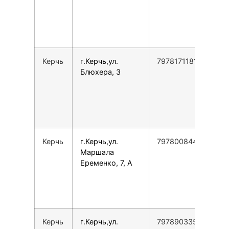
1
С
1
1
Керчь
г.Керчь,ул.
79781711813
П
Блюхера, 3
1
1
С
1
1
Керчь
г.Керчь,ул.
79780084453
П
Маршала
1
Еременко, 7, А
1
С
1
1
Керчь
г.Керчь,ул.
79789033555
П