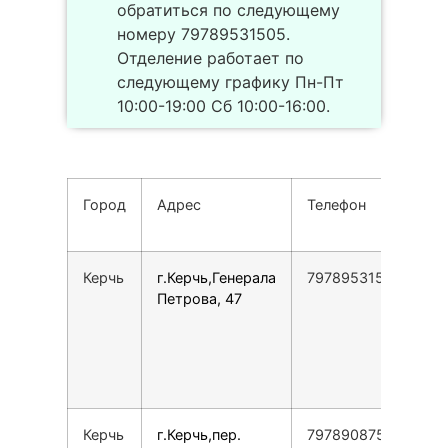
обратиться по следующему
номеру 79789531505.
Отделение работает по
следующему графику Пн-Пт
10:00-19:00 Сб 10:00-16:00.
Город
Адрес
Телефон
Р
р
Керчь
г.Керчь,Генерала
79789531505
П
Петрова, 47
1
1
С
1
1
Керчь
г.Керчь,пер.
79789087596
П