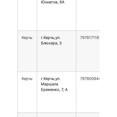
Юннатов, 6А
1
1
С
1
1
Керчь
г.Керчь,ул.
79781711813
П
Блюхера, 3
1
1
С
1
1
Керчь
г.Керчь,ул.
79780084453
П
Маршала
1
Еременко, 7, А
1
С
1
1