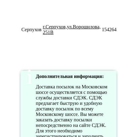
18
П
09
20
С
г.Серпухов,ул.Ворошилова,
Серпухов
154264334270
10
251В
18
В
10
18
Дополнительная информация:
Доставка посылок на Московском
шоссе осуществляется с помощью
службы доставки СДЭК. СДЭК
предлагает быструю и удобную
доставку посылок по всему
Московскому шоссе. Вы можете
заказать доставку посылки
непосредственно на сайте СДЭК.
Для этого необходимо
зарегистрироваться и заполнить