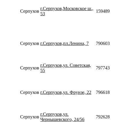
19
С
г.Серпухов,Московское ш.,
Серпухов
159489463795
10
53
18
В
10
16
П
Серпухов
г.Серпухов,пл.Ленина, 7
79060341919
09
19
П
09
г.Серпухов,ул. Советская,
20
Серпухов
79774362595
55
С
09
19
П
Серпухов
г.Серпухов,ул. Фрунзе, 22
79661825505
09
19
П
09
г.Серпухов,ул.
20
Серпухов
79262899260
Чернышевского, 24/56
С
10