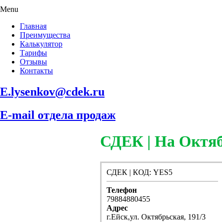
Menu
Главная
Преимущества
Калькулятор
Тарифы
Отзывы
Контакты
E.lysenkov@cdek.ru
E-mail отдела продаж
СДЕК | На Октяб
СДЕК | КОД: YES5
Телефон
79884880455
Адрес
г.Ейск,ул. Октябрьская, 191/3