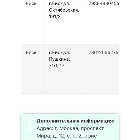
Ейск
г.Ейск,ул.
79884880455
Пн-П
Октябрьская,
08:0
191/3
20:0
Сб-В
10:0
16:0
Ейск
г.Ейск,ул.
78612056275
Пн-П
Пушкина,
09:0
71/1, 17
19:0
Сб-В
10:0
18:0
Дополнительная информация:
Адрес: г. Москва, проспект
Мира, д. 12, стр. 2, офис