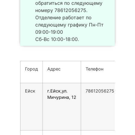
обратиться по следующему
номеру 78612056275.
Отделение работает по
следующему графику Пн-Пт
09:00-19:00
Сб-Вс 10:00-18:00.
Город
Адрес
Телефон
Реж
рабо
Ейск
г.Ейск,ул.
78612056275
Пн-П
Мичурина, 12
09:0
19:0
Сб-В
10:0
18:0