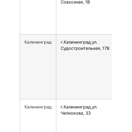
Совхозная, 1В
Калининград
г.Калининград,ул.
791
Судостроительная, 17В
Калининград
г.Калининград,ул.
798
Челнокова, 33