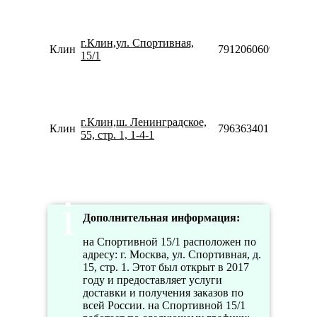
1
1
г.Клин,ул. Спортивная,
1
Клин
79120606092
15/1
1
1
1
г.Клин,ш. Ленинградское,
1
Клин
79636340170
55, стр. 1, 1-4-1
1
1
Дополнительная информация:
на Спортивной 15/1 расположен по
адресу: г. Москва, ул. Спортивная, д.
15, стр. 1. Этот был открыт в 2017
году и предоставляет услуги
доставки и получения заказов по
всей России. на Спортивной 15/1