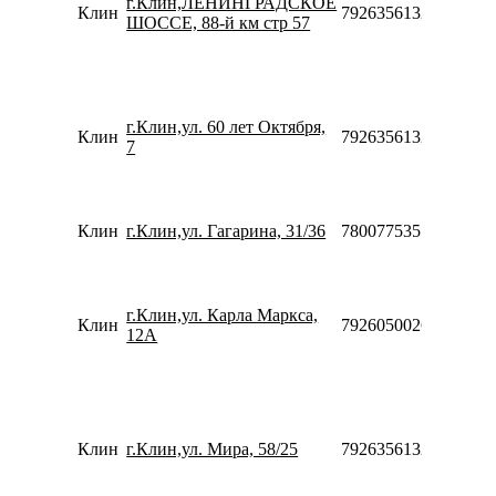
г.Клин,ЛЕНИНГРАДСКОЕ
1
Клин
7926356132791030
ШОССЕ, 88-й км стр 57
1
1
1
г.Клин,ул. 60 лет Октября,
1
Клин
79263561327
7
1
1
Клин
г.Клин,ул. Гагарина, 31/36
78007753553
0
2
1
г.Клин,ул. Карла Маркса,
1
Клин
79260500265
12А
1
1
1
1
Клин
г.Клин,ул. Мира, 58/25
79263561327
1