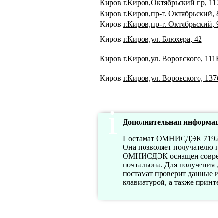
Киров
г.Киров,Октябрьский пр, 11
Киров
г.Киров,пр-т. Октябрьский, 
Киров
г.Киров,пр-т. Октябрьский, 
Киров
г.Киров,ул. Блюхера, 42
Киров
г.Киров,ул. Воровского, 111
Киров
г.Киров,ул. Воровского, 137
Дополнительная информац
Постамат ОМНИСДЭК 7192 – 
Она позволяет получателю п
ОМНИСДЭК оснащен совреме
почтальона. Для получения 
постамат проверит данные
клавиатурой, а также принте