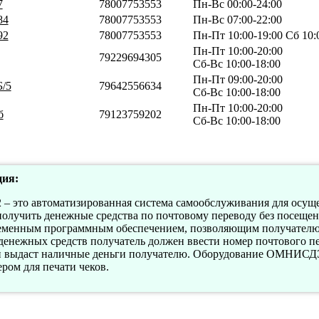
7
78007753553
Пн-Вс 00:00-24:00
84
78007753553
Пн-Вс 07:00-22:00
92
78007753553
Пн-Пт 10:00-19:00 Сб 10:0
Пн-Пт 10:00-20:00
79229694305
Сб-Вс 10:00-18:00
Пн-Пт 09:00-20:00
Б/5
79642556634
Сб-Вс 10:00-18:00
Пн-Пт 10:00-20:00
б
79123759202
Сб-Вс 10:00-18:00
ия:
это автоматизированная система самообслуживания для осуще
олучить денежные средства по почтовому переводу без посещен
нным программным обеспечением, позволяющим получателю 
денежных средств получатель должен ввести номер почтового пе
 и выдаст наличные деньги получателю. Оборудование ОМНИСД
ром для печати чеков.