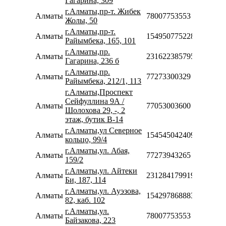
Гагарина, 309
г.Алматы,пр-т. Жибек
Алматы
78007753553
Жолы, 50
г.Алматы,пр-т.
Алматы
154950775228
Райымбека, 165, 101
г.Алматы,пр.
Алматы
231622385795
Гагарина, 236 б
г.Алматы,пр.
Алматы
77273300329
Райымбека, 212/1, 113
г.Алматы,Проспект
Сейфуллина 9А /
Алматы
77053003600
Шолохова 29, -, 2
этаж, бутик В-14
г.Алматы,ул Северное
Алматы
154545042409
кольцо, 99/4
г.Алматы,ул. Абая,
Алматы
77273943265
159/2
г.Алматы,ул. Айтеки
Алматы
231284179919
Би, 187, 114
г.Алматы,ул. Ауэзова,
Алматы
154297868883
82, каб. 102
г.Алматы,ул.
Алматы
78007753553
Байзакова, 223