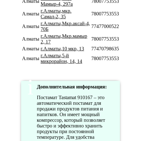
Алматы
78007753553
Мамыр-4, 297а
г.Алматы,мкр.
Алматы
78007753553
Самал-2, 35
г.Алматы,Мкр.аксай-4,
Алматы
77477000522
70Б
г.Алматы,Мкр.мамыр
Алматы
78007753553
2, 17
Алматы
г.Алматы,10 мкр, 13
77470798635
г.Алматы,5-й
Алматы
78007753553
микрорайон, 14, 14
Дополнительная информация:
Постамат Tastamat 910167 – это
автоматический постамат для
продажи продуктов питания и
напитков. Он имеет мощный
компрессор, который позволяет
быстро и эффективно хранить
продукты при постоянной
температуре. Для удобства