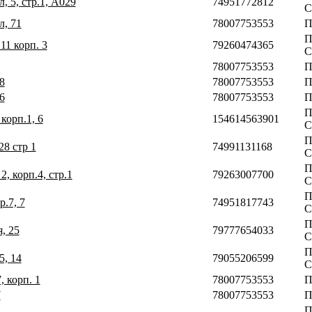
, 5, стр.1, А029
74951772812
С
л, 71
78007753553
П
П
11 корп. 3
79260474365
С
78007753553
П
8
78007753553
П
6
78007753553
П
П
 корп.1, 6
154614563901
С
П
28 стр 1
74991131168
С
П
2, корп.4, стр.1
79263007700
С
П
р.7, 7
74951817743
С
П
, 25
79777654033
С
П
5, 14
79055206599
С
, корп. 1
78007753553
П
7
78007753553
П
П