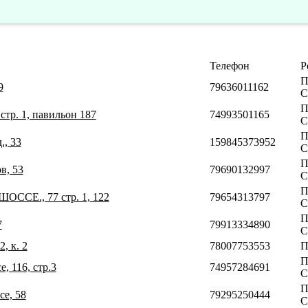
Телефон
Р
П
9
79636011162
С
П
стр. 1, павильон 187
74993501165
С
П
., 33
159845373952
С
П
в, 53
79690132997
С
П
ССЕ., 77 стр. 1, 122
79654313797
С
П
7
79913334890
С
, к. 2
78007753553
П
П
, 116, стр.3
74957284691
С
П
се, 58
79295250444
С