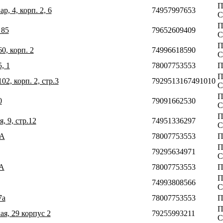
П
, 4, корп. 2, 6
74957997653
С
П
 85
79652609409
С
П
0, корп. 2
74996618590
С
, 1
78007753553
П
П
2, корп. 2, стр.3
7929513167491010
С
П
0
79091662530
С
П
, 9, стр.12
74951336297
С
1А
78007753553
П
П
79295634971
С
5А
78007753553
П
П
74993808566
С
7а
78007753553
П
П
ая, 29 корпус 2
79255993211
С