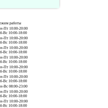
ежим работы
н-Пт 10:00-20:00
б-Вс 10:00-18:00
н-Пт 10:00-20:00
б-Вс 10:00-18:00
н-Пт 10:00-20:00
б-Вс 10:00-18:00
н-Пт 10:00-20:00
б-Вс 10:00-18:00
н-Пт 10:00-20:00
б-Вс 10:00-18:00
н-Пт 10:00-20:00
б-Вс 10:00-18:00
н-Вс 08:00-23:00
н-Пт 10:00-20:00
б-Вс 10:00-18:00
н-Пт 10:00-20:00
б-Вс 10:00-18:00