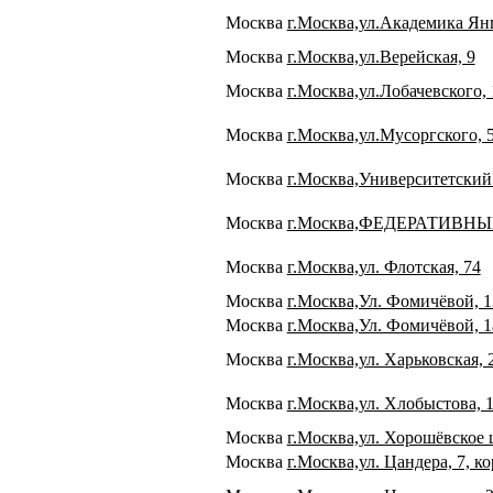
Москва
г.Москва,ул.Академика Янг
Москва
г.Москва,ул.Верейская, 9
Москва
г.Москва,ул.Лобачевского, 
Москва
г.Москва,ул.Мусоргского, 5
Москва
г.Москва,Университетский п
Москва
г.Москва,ФЕДЕРАТИВНЫЙ 
Москва
г.Москва,ул. Флотская, 74
Москва
г.Москва,Ул. Фомичёвой, 13
Москва
г.Москва,Ул. Фомичёвой, 1
Москва
г.Москва,ул. Харьковская, 
Москва
г.Москва,ул. Хлобыстова, 1
Москва
г.Москва,ул. Хорошёвское ш
Москва
г.Москва,ул. Цандера, 7, к