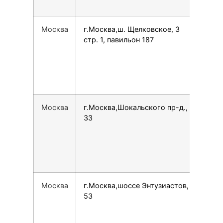
Москва
г.Москва,ш. Щелковское, 3
749
стр. 1, павильон 187
Москва
г.Москва,Шокальского пр-д.,
159
33
Москва
г.Москва,шоссе Энтузиастов,
796
53