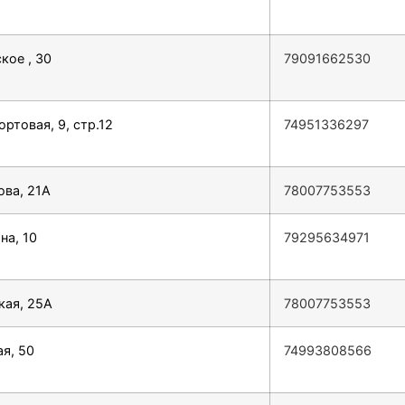
кое , 30
79091662530
ртовая, 9, стр.12
74951336297
ова, 21А
78007753553
на, 10
79295634971
кая, 25А
78007753553
ая, 50
74993808566