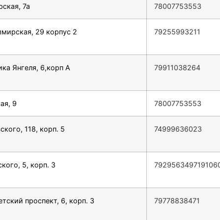
рская, 7а
78007753553
имирская, 29 корпус 2
79255993211
ка Янгеля, 6,корп А
79911038264
ая, 9
78007753553
ского, 118, корп. 5
74999636023
кого, 5, корп. 3
792956349719106
тский проспект, 6, корп. 3
79778838471