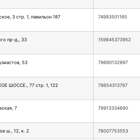
кое, 3 стр. 1, павильон 187
74993501165
го пр-д., 33
159845373952
узиастов, 53
79690132997
Е ШОССЕ., 77 стр. 1, 122
79654313797
еская, 7
79913334890
 ш., 12, к. 2
78007753553