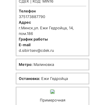
СДЕК | КОД: MIN16
Телефон
375173887790
Адрес
г.Минск,ул. Ежи Гедройца, 14,
пом.186
График работы
E-mail
d.sibirtsev@cdek.ru
Метро:
Малиновка
Остановка:
Ежи Гедройца
Примерочная