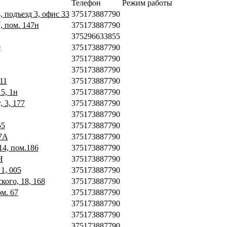
Телефон
Режим работы
, подъезд 3, офис 33
375173887790
, пом. 147н
375173887790
375296633855
0
375173887790
375173887790
375173887790
11
375173887790
5, 1н
375173887790
 3, 177
375173887790
375173887790
55
375173887790
 7А
375173887790
14, пом.186
375173887790
Н
375173887790
1, 005
375173887790
кого, 18, 168
375173887790
ом. 67
375173887790
375173887790
375173887790
375173887790