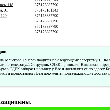
 пом.118
375173887790
а, 31
375173161343
 120
375173887790
375173887790
375173887790
375173887790
ия:
а Бельского, 69 производится по следующему алгоритму:1. Вы 
ли по телефону.2. Сотрудник СДЕК принимает Ваш заказ и пред
рьер СДЕК забирает посылку у Вас и доставляет ее по адресу Бел
ылки и предоставляет Вам документы подтверждающие доставку.
а защищены.