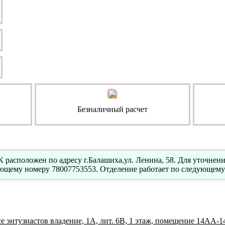
Безналичный расчет
 расположен по адресу г.Балашиха,ул. Ленина, 58. Для уточнен
ующему номеру 78007753553. Отделение работает по следующему
 энтузиастов владение, 1А, лит. 6В, 1 этаж, помещение 14АА-1