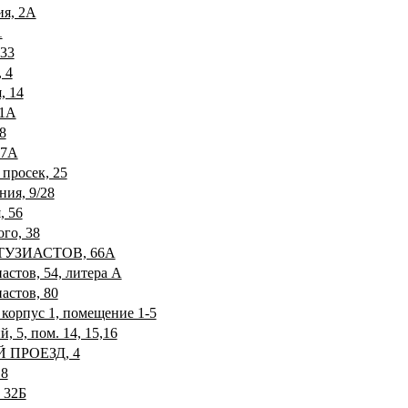
ия, 2А
1
 33
 4
, 14
11А
8
57А
 просек, 25
ния, 9/28
, 56
ого, 38
ТУЗИАСТОВ, 66А
астов, 54, литера А
астов, 80
 корпус 1, помещение 1-5
, 5, пом. 14, 15,16
Й ПРОЕЗД, 4
 8
 32Б