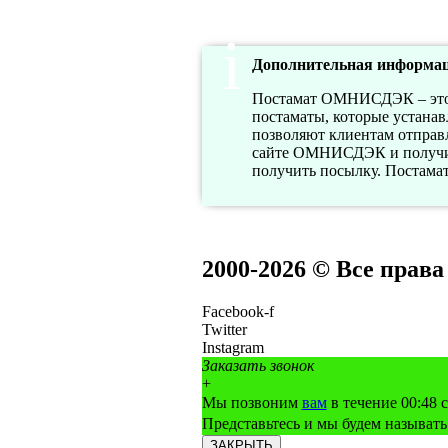
Дополнительная информац
Постамат ОМНИСДЭК – это а
постаматы, которые устана
позволяют клиентам отправл
сайте ОМНИСДЭК и получить
получить посылку. Постам
2000-2026 © Все прав
Facebook-f
Twitter
Instagram
Заказать звонок
+
Мы позвоним
вам
в течение 00:
48
с
Представьтесь и мы будем называть
ЗАКРЫТЬ