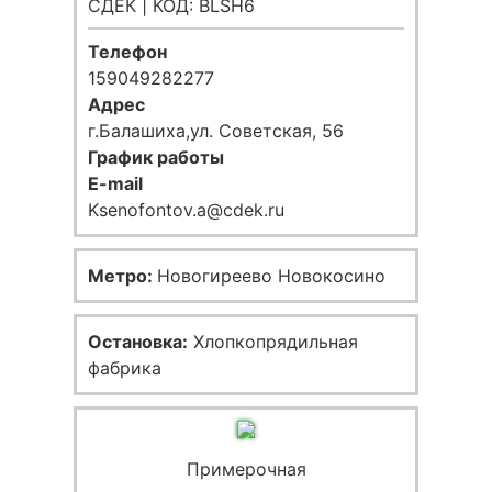
СДЕК | КОД: BLSH6
Телефон
159049282277
Адрес
г.Балашиха,ул. Советская, 56
График работы
E-mail
Ksenofontov.a@cdek.ru
Метро:
Новогиреево Новокосино
Остановка:
Хлопкопрядильная
фабрика
Примерочная