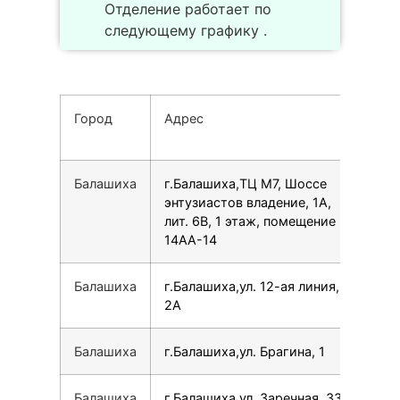
Отделение работает по
следующему графику .
Город
Адрес
Тел
Балашиха
г.Балашиха,ТЦ М7, Шоссе
79
энтузиастов владение, 1А,
лит. 6В, 1 этаж, помещение
14АА-14
Балашиха
г.Балашиха,ул. 12-ая линия,
78
2А
Балашиха
г.Балашиха,ул. Брагина, 1
78
Балашиха
г.Балашиха,ул. Заречная, 33
78