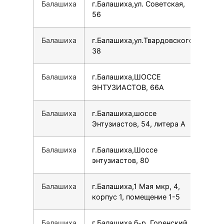
Балашиха
г.Балашиха,ул. Советская,
15
56
Балашиха
г.Балашиха,ул.Твардовского,
79
38
Балашиха
г.Балашиха,ШОССЕ
78
ЭНТУЗИАСТОВ, 66А
Балашиха
г.Балашиха,шоссе
78
Энтузиастов, 54, литера А
Балашиха
г.Балашиха,Шоссе
78
энтузиастов, 80
Балашиха
г.Балашиха,1 Мая мкр, 4,
79
корпус 1, помещение 1-5
Балашиха
г.Балашиха,б-р. Горенский,
791