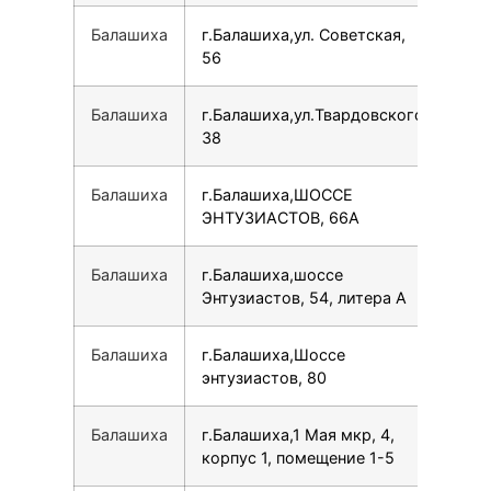
Балашиха
г.Балашиха,ул. Советская,
15
56
Балашиха
г.Балашиха,ул.Твардовского,
79
38
Балашиха
г.Балашиха,ШОССЕ
78
ЭНТУЗИАСТОВ, 66А
Балашиха
г.Балашиха,шоссе
78
Энтузиастов, 54, литера А
Балашиха
г.Балашиха,Шоссе
78
энтузиастов, 80
Балашиха
г.Балашиха,1 Мая мкр, 4,
79
корпус 1, помещение 1-5