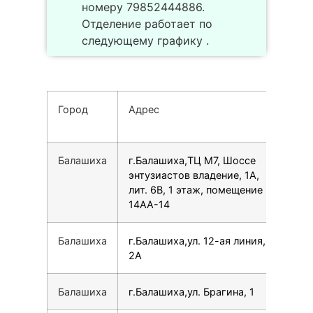
номеру 79852444886.
Отделение работает по
следующему графику .
Город
Адрес
Тел
Балашиха
г.Балашиха,ТЦ М7, Шоссе
79
энтузиастов владение, 1А,
лит. 6В, 1 этаж, помещение
14АА-14
Балашиха
г.Балашиха,ул. 12-ая линия,
78
2А
Балашиха
г.Балашиха,ул. Брагина, 1
78