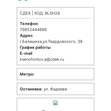
СДЕК | КОД: BLSH28
Телефон
79852444886
Адрес
г.Балашиха,ул.Твардовского, 38
График работы
E-mail
ksenofontov.a@cdek.ru
Метро:
Остановка:
ул. Фадеева