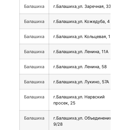
Балашиха
г.Балашиха,ул. Заречная, 33
78
Балашиха
г.Балашиха,ул. Кожедуба, 4
79
Балашиха
г.Балашиха,ул. Кольцевая, 14
79
Балашиха
г.Балашиха,ул. Ленина, 11А
78
Балашиха
г.Балашиха,ул. Ленина, 58
78
Балашиха
г.Балашиха,ул. Лукино, 57А
79
Балашиха
г.Балашиха,ул. Нарвский
79
просек, 25
Балашиха
г.Балашиха,ул. Объединения,
79
9/28