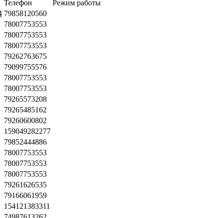
Телефон
Режим работы
4
79858120560
78007753553
78007753553
78007753553
79262763675
79099755576
78007753553
78007753553
79265573208
79265485162
79260600802
159049282277
79852444886
78007753553
78007753553
78007753553
79261626535
79166061959
154121383311
74987613262