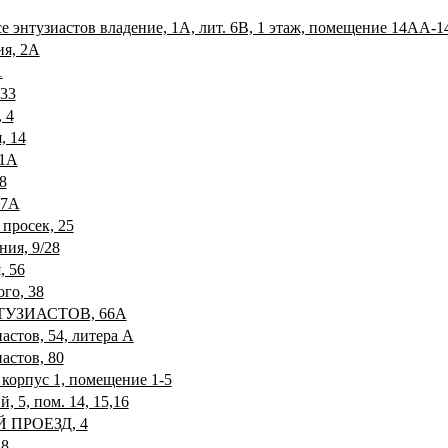
 энтузиастов владение, 1А, лит. 6В, 1 этаж, помещение 14АА-1
ия, 2А
1
 33
 4
, 14
11А
8
57А
 просек, 25
ния, 9/28
, 56
ого, 38
ТУЗИАСТОВ, 66А
астов, 54, литера А
астов, 80
 корпус 1, помещение 1-5
, 5, пом. 14, 15,16
Й ПРОЕЗД, 4
 8