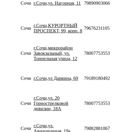
Сочи
г.Сочи,ул. Нагорная, 11
79890903066
09:00-
21:00
Пн-Пт
10:00-
г.Сочи,КУРОРТНЫЙ
20:00
Сочи
79676231105
ПРОСПЕКТ, 99, корп. 8
Сб-Вс
10:00-
18:00
г.Сочи,микрорайон
Пн-Вс
Сочи
Завокзальный, ул.
78007753553
08:00-
Тоннельная улица, 12
21:00
Пн-Пт
10:00-
20:00
Сочи
г.Сочи,ул Дарвина, 69
79189180492
Сб-Вс
10:00-
18:00
г.Сочи,ул. 20
Пн-Вс
Сочи
Горнострелковой
78007753553
09:00-
дивизии, 18А
21:00
Пн-Пт
10:00-
г.Сочи,ул.
20:00
Сочи
79882881067
Авиационная, 19а
Сб-Вс