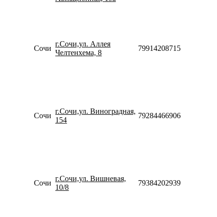
10:00-
18:00
Пн-Пт
10:00-
г.Сочи,ул. Аллея
20:00
Сочи
79914208715
Челтенхема, 8
Сб-Вс
10:00-
18:00
Пн-Пт
09:00-
20:00
Сб
г.Сочи,ул. Виноградная,
Сочи
79284466906
10:00-
154
20:00
Вс
10:00-
20:00
Пн-Пт
10:00-
г.Сочи,ул. Вишневая,
20:00
Сочи
79384202939
10/8
Сб-Вс
10:00-
18:00
Пн-Пт