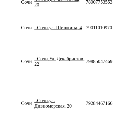
Сочи
78007753553
09:00-
20
20:00
Пн-Пт
09:00-
20:00
Сочи
г.Сочи,ул. Шишкина, 4
79011010970
Сб-Вс
10:00-
18:00
Пн-Пт
10:00-
г.Сочи,Ул. Декабристов,
20:00
Сочи
79885047469
22
Сб-Вс
10:00-
18:00
Пн-Пт
09:00-
20:00
Сб
г.Сочи,ул.
Сочи
79284467166
10:00-
Дивноморская, 20
20:00
Вс
10:00-
20:00
Пн-Пт