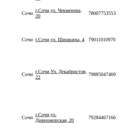
20:00
Пн-Вс
г.Сочи,ул. Чекменева,
Сочи
78007753553
09:00-
20
20:00
Пн-Пт
09:00-
20:00
Сочи
г.Сочи,ул. Шишкина, 4
79011010970
Сб-Вс
10:00-
18:00
Пн-Пт
10:00-
г.Сочи,Ул. Декабристов,
20:00
Сочи
79885047469
22
Сб-Вс
10:00-
18:00
Пн-Пт
09:00-
20:00
Сб
г.Сочи,ул.
Сочи
79284467166
10:00-
Дивноморская, 20
20:00
Вс
10:00-