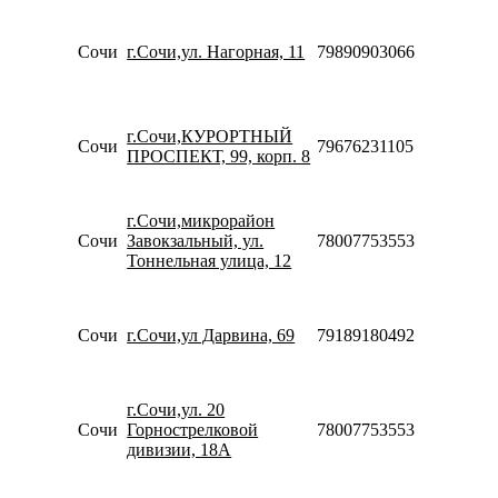
18:00
Пн-Вс
Сочи
г.Сочи,ул. Нагорная, 11
79890903066
09:00-
21:00
Пн-Пт
10:00-
г.Сочи,КУРОРТНЫЙ
20:00
Сочи
79676231105
ПРОСПЕКТ, 99, корп. 8
Сб-Вс
10:00-
18:00
г.Сочи,микрорайон
Пн-Вс
Сочи
Завокзальный, ул.
78007753553
08:00-
Тоннельная улица, 12
21:00
Пн-Пт
10:00-
20:00
Сочи
г.Сочи,ул Дарвина, 69
79189180492
Сб-Вс
10:00-
18:00
г.Сочи,ул. 20
Пн-Вс
Сочи
Горнострелковой
78007753553
09:00-
дивизии, 18А
21:00
Пн-Пт
10:00-