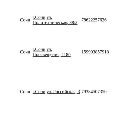
19:00
Пн-Пт
09:00-
г.Сочи,ул.
20:00
Сочи
78622257626
Политехническая, 38/2
Сб-Вс
10:00-
18:00
Пн-Пт
10:00-
г.Сочи,ул.
20:00
Сочи
159903857918
Просвещения, 118б
Сб-Вс
10:00-
18:00
Пн-Пт
09:00-
20:00
Сб
Сочи
г.Сочи,ул. Российская, 3
79384507350
10:00-
20:00
Вс
10:00-
20:00
Пн-Пт
10:00-