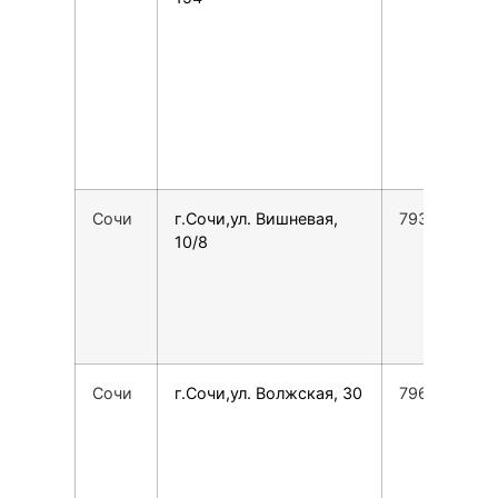
Сочи
г.Сочи,ул. Вишневая,
793842029
10/8
Сочи
г.Сочи,ул. Волжская, 30
7967623109