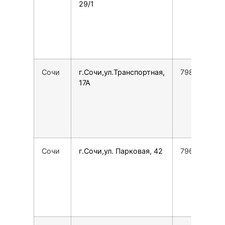
29/1
Сочи
г.Сочи,ул.Транспортная,
798840488
17А
Сочи
г.Сочи,ул. Парковая, 42
7967623119