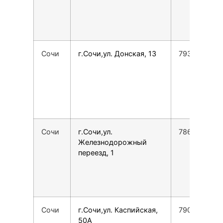
Сочи
г.Сочи,ул. Донская, 13
7938461061
Сочи
г.Сочи,ул.
7862225762
Железнодорожный
переезд, 1
Сочи
г.Сочи,ул. Каспийская,
7905729666
50А