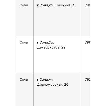
Сочи
г.Сочи,ул. Шишкина, 4
7901101097
Сочи
г.Сочи,Ул.
7988504746
Декабристов, 22
Сочи
г.Сочи,ул.
7928446716
Дивноморская, 20