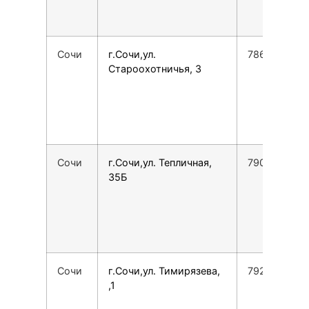
Сочи
г.Сочи,ул.
7862225762
Староохотничья, 3
Сочи
г.Сочи,ул. Тепличная,
7900001651
35Б
Сочи
г.Сочи,ул. Тимирязева,
792845469
,1