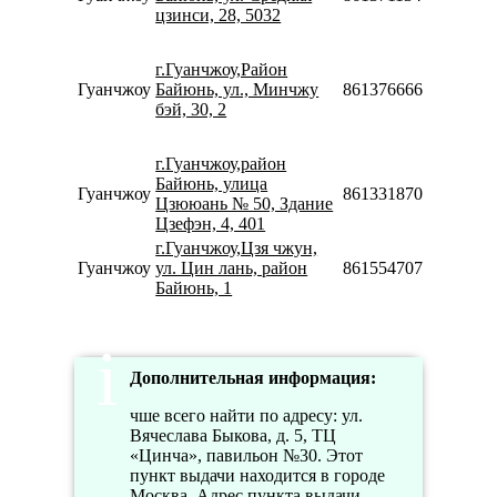
цзинси, 28, 5032
18:
Пн
08:
г.Гуанчжоу,Район
22:
Гуанчжоу
Байюнь, ул., Минчжу
8613766660203
Сб
бэй, 30, 2
10:
18:
г.Гуанчжоу,район
Пн
Байюнь, улица
Гуанчжоу
8613318706806
09:
Цзююань № 50, Здание
18:
Цзефэн, 4, 401
г.Гуанчжоу,Цзя чжун,
Пн
Гуанчжоу
ул. Цин лань, район
8615547078877
09:
Байюнь, 1
19:
Дополнительная информация:
чше всего найти по адресу: ул.
Вячеслава Быкова, д. 5, ТЦ
«Цинча», павильон №30. Этот
пункт выдачи находится в городе
Москва. Адрес пункта выдачи