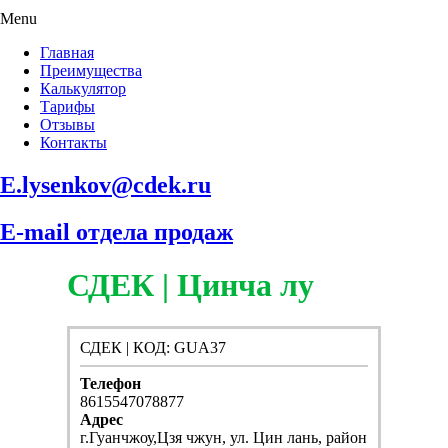
Menu
Главная
Преимущества
Калькулятор
Тарифы
Отзывы
Контакты
E.lysenkov@cdek.ru
E-mail отдела продаж
СДЕК | Цинча лу
СДЕК | КОД: GUA37
Телефон
8615547078877
Адрес
г.Гуанчжоу,Цзя чжун, ул. Цин лань, район