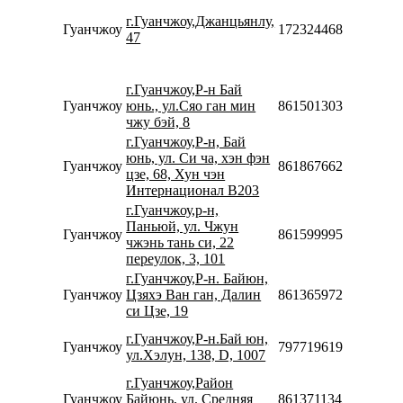
08:
г.Гуанчжоу,Джанцьянлу,
20:
Гуанчжоу
17232446857467
47
Сб
10:
20:
г.Гуанчжоу,Р-н Бай
Пн
Гуанчжоу
юнь., ул.Сяо ган мин
8615013034588
09:
чжу бэй, 8
22:
г.Гуанчжоу,Р-н, Бай
Пн
юнь, ул. Си ча, хэн фэн
Гуанчжоу
8618676622001
08:
цзе, 68, Хун чэн
20:
Интернационал В203
г.Гуанчжоу,р-н,
Пн
Паньюй, ул. Чжун
Гуанчжоу
8615999955589
08:
чжэнь тань си, 22
22:
переулок, 3, 101
г.Гуанчжоу,Р-н. Байюн,
Пн
Гуанчжоу
Цзяхэ Ван ган, Далин
8613659727690
08:
си Цзе, 19
19:
Пн
г.Гуанчжоу,Р-н.Бай юн,
Гуанчжоу
79771961990
08:
ул.Хэлун, 138, D, 1007
17:
г.Гуанчжоу,Район
Пн
Гуанчжоу
Байюнь, ул. Средняя
8613711345915
09: