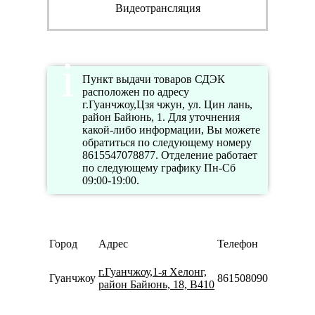
Видеотрансляция
Пункт выдачи товаров СДЭК
расположен по адресу
г.Гуанчжоу,Цзя чжун, ул. Цин лань,
район Байюнь, 1. Для уточнения
какой-либо информации, Вы можете
обратиться по следующему номеру
8615547078877. Отделение работает
по следующему графику Пн-Сб
09:00-19:00.
Ре
Город
Адрес
Телефон
ра
Пн
г.Гуанчжоу,1-я Хелонг,
Гуанчжоу
8615080901331
09:
район Байюнь, 18, B410
18:
Пн