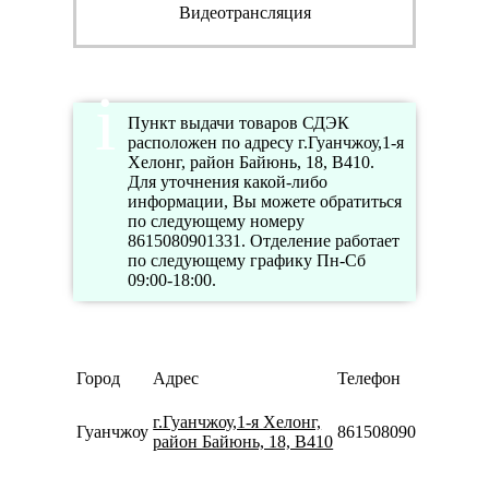
Видеотрансляция
Пункт выдачи товаров СДЭК
расположен по адресу г.Гуанчжоу,1-я
Хелонг, район Байюнь, 18, B410.
Для уточнения какой-либо
информации, Вы можете обратиться
по следующему номеру
8615080901331. Отделение работает
по следующему графику Пн-Сб
09:00-18:00.
Ре
Город
Адрес
Телефон
ра
Пн
г.Гуанчжоу,1-я Хелонг,
Гуанчжоу
8615080901331
09:
район Байюнь, 18, B410
18:
Пн