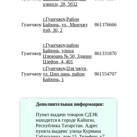
цзинси, 28, 5032
18:
Пн
08:
г.Гуанчжоу,Район
22:
Гуанчжоу
Байюнь, ул., Минчжу
8613766660203
Сб
бэй, 30, 2
10:
18:
г.Гуанчжоу,район
Пн
Байюнь, улица
Гуанчжоу
8613318706806
09:
Цзююань № 50, Здание
18:
Цзефэн, 4, 401
г.Гуанчжоу,Цзя чжун,
Пн
Гуанчжоу
ул. Цин лань, район
8615547078877
09:
Байюнь, 1
19:
Дополнительная информация:
Пункт выдачи товаров СДЭК
находится в городе Кайшэн,
Республика Татарстан. Адрес
пункта выдачи: улица Курмана
Габдуллина, дом 15. Телефон: +7