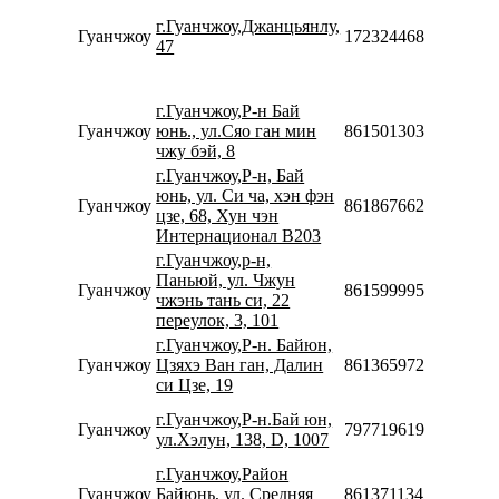
08:
г.Гуанчжоу,Джанцьянлу,
20:
Гуанчжоу
17232446857467
47
Сб
10:
20:
г.Гуанчжоу,Р-н Бай
Пн
Гуанчжоу
юнь., ул.Сяо ган мин
8615013034588
09:
чжу бэй, 8
22:
г.Гуанчжоу,Р-н, Бай
Пн
юнь, ул. Си ча, хэн фэн
Гуанчжоу
8618676622001
08:
цзе, 68, Хун чэн
20:
Интернационал В203
г.Гуанчжоу,р-н,
Пн
Паньюй, ул. Чжун
Гуанчжоу
8615999955589
08:
чжэнь тань си, 22
22:
переулок, 3, 101
г.Гуанчжоу,Р-н. Байюн,
Пн
Гуанчжоу
Цзяхэ Ван ган, Далин
8613659727690
08:
си Цзе, 19
19:
Пн
г.Гуанчжоу,Р-н.Бай юн,
Гуанчжоу
79771961990
08:
ул.Хэлун, 138, D, 1007
17:
г.Гуанчжоу,Район
Пн
Гуанчжоу
Байюнь, ул. Средняя
8613711345915
09: