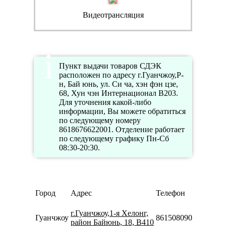
Видеотрансляция
Пункт выдачи товаров СДЭК
расположен по адресу г.Гуанчжоу,Р-
н, Бай юнь, ул. Си ча, хэн фэн цзе,
68, Хун чэн Интернационал В203.
Для уточнения какой-либо
информации, Вы можете обратиться
по следующему номеру
8618676622001. Отделение работает
по следующему графику Пн-Сб
08:30-20:30.
Ре
Город
Адрес
Телефон
ра
Пн
г.Гуанчжоу,1-я Хелонг,
Гуанчжоу
8615080901331
09:
район Байюнь, 18, B410