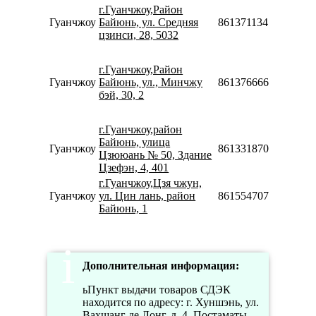
г.Гуанчжоу,Район
Пн
Гуанчжоу
Байюнь, ул. Средняя
8613711345915
09:
цзинси, 28, 5032
18:
Пн
08:
г.Гуанчжоу,Район
22:
Гуанчжоу
Байюнь, ул., Минчжу
8613766660203
Сб
бэй, 30, 2
10:
18:
г.Гуанчжоу,район
Пн
Байюнь, улица
Гуанчжоу
8613318706806
09:
Цзююань № 50, Здание
18:
Цзефэн, 4, 401
г.Гуанчжоу,Цзя чжун,
Пн
Гуанчжоу
ул. Цин лань, район
8615547078877
09:
Байюнь, 1
19:
Дополнительная информация:
ьПункт выдачи товаров СДЭК
находится по адресу: г. Хуншэнь, ул.
Вахшанг де Лонг, д. 4. Постаматы