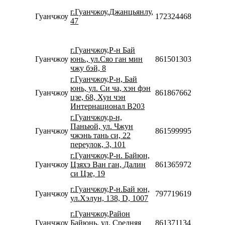
08:
г.Гуанчжоу,Джанцьянлу,
20:
Гуанчжоу
17232446857467
47
Сб
10:
20:
г.Гуанчжоу,Р-н Бай
Пн
Гуанчжоу
юнь., ул.Сяо ган мин
8615013034588
09:
чжу бэй, 8
22:
г.Гуанчжоу,Р-н, Бай
Пн
юнь, ул. Си ча, хэн фэн
Гуанчжоу
8618676622001
08:
цзе, 68, Хун чэн
20:
Интернационал В203
г.Гуанчжоу,р-н,
Пн
Паньюй, ул. Чжун
Гуанчжоу
8615999955589
08:
чжэнь тань си, 22
22:
переулок, 3, 101
г.Гуанчжоу,Р-н. Байюн,
Пн
Гуанчжоу
Цзяхэ Ван ган, Далин
8613659727690
08:
си Цзе, 19
19:
Пн
г.Гуанчжоу,Р-н.Бай юн,
Гуанчжоу
79771961990
08:
ул.Хэлун, 138, D, 1007
17:
г.Гуанчжоу,Район
Пн
Гуанчжоу
Байюнь, ул. Средняя
8613711345915
09: