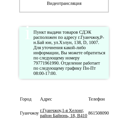
Видеотрансляция
Пункт выдачи товаров СДЭК
расположен по адресу г.Гуанчжоу,Р-
н.Бай юн, ул.Хэлун, 138, D, 1007.
Для уточнения какой-либо
информации, Вы можете обратиться
по следующему номеру
79771961990. Отделение работает
по следующему графику Пн-Пт
08:00-17:00.
Ре
Город
Адрес
Телефон
ра
Пн
г.Гуанчжоу,1-я Хелонг,
Гуанчжоу
8615080901331
09:
район Байюнь, 18, B410
18:
Пн