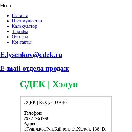
Menu
Главная
Преимущества
Калькулятор
Тарифы
Отзывы
Контакты
E.lysenkov@cdek.ru
E-mail отдела продаж
СДЕК | Хэлун
СДЕК | КОД: GUA30
Телефон
79771961990
Адрес
г.Гуанчжоу,Р-н.Бай юн, ул.Хэлун, 138, D,