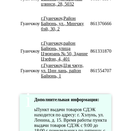
цзинси, 28, 5032
18:
Пн
08:
г.Гуанчжоу,Район
22:
Гуанчжоу
Байюнь, ул., Минчжу
8613766660203
Сб
бэй, 30, 2
10:
18:
г.Гуанчжоу,район
Пн
Байюнь, улица
Гуанчжоу
8613318706806
09:
Цзююань № 50, Здание
18:
Цзефэн, 4, 401
г.Гуанчжоу,Цзя чжун,
Пн
Гуанчжоу
ул. Цин лань, район
8615547078877
09:
Байюнь, 1
19:
Дополнительная информация:
ьПункт выдачи товаров СДЭК
находится по адресу: г. Хэлунь, ул.
Ленина, д. 15. Время работы пункта
выдачи товаров СДЭК с 9:00 до
18:00 с понедельника по пятницу, с