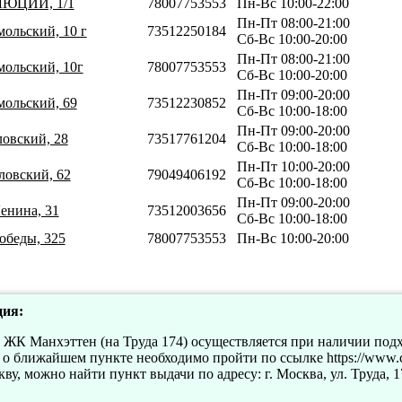
ЛЮЦИИ, 1/1
78007753553
Пн-Вс 10:00-22:00
Пн-Пт 08:00-21:00
мольский, 10 г
73512250184
Сб-Вс 10:00-20:00
Пн-Пт 08:00-21:00
мольский, 10г
78007753553
Сб-Вс 10:00-20:00
Пн-Пт 09:00-20:00
мольский, 69
73512230852
Сб-Вс 10:00-18:00
Пн-Пт 09:00-20:00
ловский, 28
73517761204
Сб-Вс 10:00-18:00
Пн-Пт 10:00-20:00
ловский, 62
79049406192
Сб-Вс 10:00-18:00
Пн-Пт 09:00-20:00
енина, 31
73512003656
Сб-Вс 10:00-18:00
обеды, 325
78007753553
Пн-Вс 10:00-20:00
ия:
у ЖК Манхэттен (на Труда 174) осуществляется при наличии по
 ближайшем пункте необходимо пройти по ссылке https://www.cde
, можно найти пункт выдачи по адресу: г. Москва, ул. Труда, 17