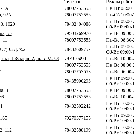
Телефон
Режим работ
, 71А
78007753553
Пн-Пт 08:00-
а, 92А
78007753553
Пн-Сб 10:00-
Пн-Пт 09:00-
 8, 1020
78432404086
Сб-Вс 09:00-
ва, 55
79503269970
Пн-Вс 09:00-
, 11
78007753553
Пн-Вс 08:30-
Пн-Пт 09:00-
, д. 62Д, к.2
78432609757
Сб-Вс 09:00-
ракт, 158 корп. А, пав. М-7-9
79391049011
Пн-Вс 10:00-
78007753553
Пн-Вс 08:00-
1
78007753553
Пн-Вс 06:00-
Пн-Пт 09:00-
78435900293
Сб-Вс 10:00-
а, 3
78007753553
Пн-Вс 09:00-
66
78007753553
Пн-Вс 10:00-
Пн-Пт 10:00-
41
78432502242
Сб-Вс 10:00-
Пн-Пт 09:00-
 165
79270377155
Сб-Вс 10:00-
Пн-Пт 10:00-
2, 112
78432588199
Сб-Вс 10:00-