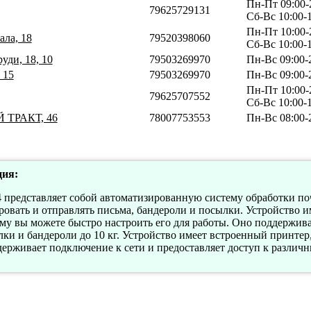
Пн-Пт 09:00-
79625729131
Сб-Вс 10:00-
Пн-Пт 10:00-
ала, 18
79520398060
Сб-Вс 10:00-
уди, 18, 10
79503269970
Пн-Вс 09:00-
 15
79503269970
Пн-Вс 09:00-
Пн-Пт 10:00-
79625707552
Сб-Вс 10:00-
 ТРАКТ, 46
78007753553
Пн-Вс 08:00-
ия:
редставляет собой автоматизированную систему обработки по
ровать и отправлять письма, бандероли и посылки. Устройство 
ому вы можете быстро настроить его для работы. Оно поддержи
ки и бандероли до 10 кг. Устройство имеет встроенный принтер
ерживает подключение к сети и предоставляет доступ к различ