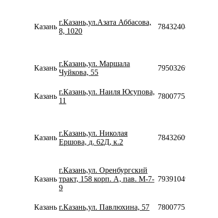
г.Казань,ул.Азата Аббасова,
Казань
78432404086
8, 1020
г.Казань,ул. Маршала
Казань
79503269970
Чуйкова, 55
г.Казань,ул. Наиля Юсупова,
Казань
78007753553
11
г.Казань,ул. Николая
Казань
78432609757
Ершова, д. 62Д, к.2
г.Казань,ул. Оренбургский
Казань
тракт, 158 корп. А, пав. М-7-
79391049011
9
Казань
г.Казань,ул. Павлюхина, 57
78007753553