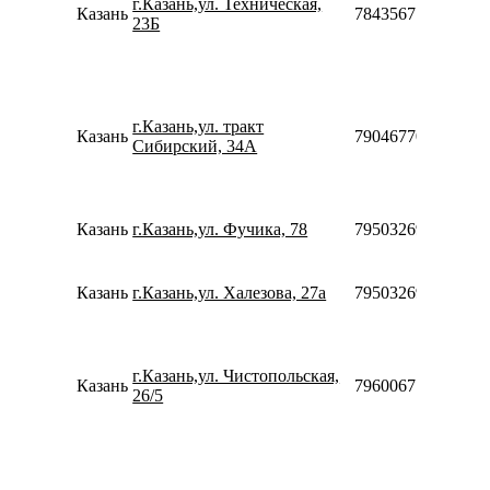
г.Казань,ул. Техническая,
Казань
784356712341612
23Б
г.Казань,ул. тракт
Казань
79046770705
Сибирский, 34А
Казань
г.Казань,ул. Фучика, 78
79503269970
Казань
г.Казань,ул. Халезова, 27а
79503269970
г.Казань,ул. Чистопольская,
Казань
79600671300
26/5