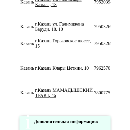
Казань
79520398060
Камала, 18
г.Казань,ул. Галимджана
Казань
79503269970
Баруди, 18, 10
г.Казань,Горьковское шоссе,
Казань
79503269970
15
Казань
г.Казань,Клары Цеткин, 10
79625707552
г.Казань,МАМАДЫШСКИЙ
Казань
78007753553
ТРАКТ, 46
Дополнительная информация: