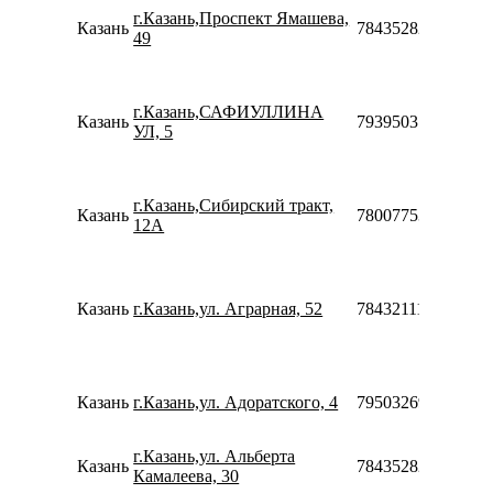
г.Казань,Проспект Ямашева,
Казань
78435282503
49
г.Казань,САФИУЛЛИНА
Казань
79395031708
УЛ, 5
г.Казань,Сибирский тракт,
Казань
78007753553
12А
Казань
г.Казань,ул. Аграрная, 52
78432111920
Казань
г.Казань,ул. Адоратского, 4
79503269970
г.Казань,ул. Альберта
Казань
78435282502
Камалеева, 30