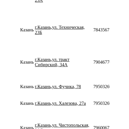
23А
г.Казань,ул. Техническая,
Казань
784356712341612
23Б
г.Казань,ул. тракт
Казань
79046770705
Сибирский, 34А
Казань
г.Казань,ул. Фучика, 78
79503269970
Казань
г.Казань,ул. Халезова, 27а
79503269970
г.Казань,ул. Чистопольская,
Казань
79600671300