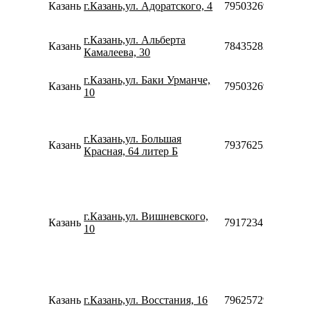
Казань
г.Казань,ул. Адоратского, 4
79503269970
г.Казань,ул. Альберта
Казань
78435282502
Камалеева, 30
г.Казань,ул. Баки Урманче,
Казань
79503269970
10
г.Казань,ул. Большая
Казань
79376253344
Красная, 64 литер Б
г.Казань,ул. Вишневского,
Казань
79172341647
10
Казань
г.Казань,ул. Восстания, 16
79625729131