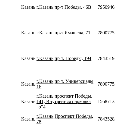
Казань
г.Казань,пр-т Победы, 46В
79509463073
Казань
г.Казань,пр-т Ямашева, 71
78007753553
Казань
г.Казань,пр-т. Победы, 194
78435194851
г.Казань,пр-т. Универсиады,
Казань
78007753553
16
г.Казань,проспект Победы,
Казань
141, Внутренняя парковка
156871342468320
"о"4
г.Казань,Проспект Победы,
Казань
78435282504
78