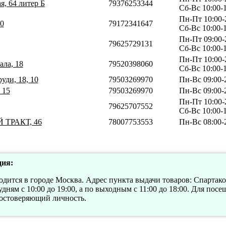
я, 64 литер Б
79376253344
Сб-Вс 10:00-
Пн-Пт 10:00-
10
79172341647
Сб-Вс 10:00-
Пн-Пт 09:00-
79625729131
Сб-Вс 10:00-
Пн-Пт 10:00-
ала, 18
79520398060
Сб-Вс 10:00-
уди, 18, 10
79503269970
Пн-Вс 09:00-
 15
79503269970
Пн-Вс 09:00-
Пн-Пт 10:00-
79625707552
Сб-Вс 10:00-
 ТРАКТ, 46
78007753553
Пн-Вс 08:00-
ия:
дится в городе Москва. Адрес пункта выдачи товаров: Спартаков
дням с 10:00 до 19:00, а по выходным с 11:00 до 18:00. Для по
достоверяющий личность.