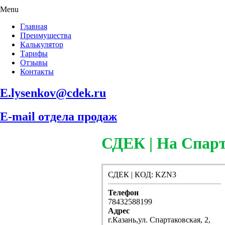
Menu
Главная
Преимущества
Калькулятор
Тарифы
Отзывы
Контакты
E.lysenkov@cdek.ru
E-mail отдела продаж
СДЕК | На Спар
СДЕК | КОД: KZN3
Телефон
78432588199
Адрес
г.Казань,ул. Спартаковская, 2,