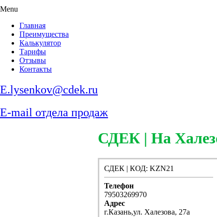
Menu
Главная
Преимущества
Калькулятор
Тарифы
Отзывы
Контакты
E.lysenkov@cdek.ru
E-mail отдела продаж
СДЕК | На Халез
СДЕК | КОД: KZN21
Телефон
79503269970
Адрес
г.Казань,ул. Халезова, 27а