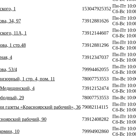
Пн-Пт 10:0
ского, 1
153047925352
Сб-Вс 10:0
Пн-Пт 10:0
ва, 34, 97
73912881626
Сб-Вс 10:0
Пн-Пт 10:0
ского, 11А, 1
73912144607
Сб-Вс 10:0
Пн-Пт 10:0
ова, 1 стр.48
73912881296
Сб-Вс 10:0
Пн-Пт 10:0
ная, 4
73912347037
Сб-Вс 10:0
Пн-Пт 10:0
ова, 53/4
79994462055
Сб-Вс 10:0
визорный, 1 стр. 4, пом. 11
78007753553
Пн-Вс 10:0
Пн-Пт 10:0
 Медицинский, 4
73912152474
Сб-Вс 10:0
ободный, 29
78007753553
Пн-Вс 10:0
Пн-Пт 10:0
ни газеты «Красноярский рабочий», 36
79082114115
Сб-Вс 10:0
Пн-Пт 10:0
асноярский рабочий, 90
73912408282
Сб-Вс 10:0
Пн-Пт 10:0
армии, 10
79994902860
Сб-Вс 10:0