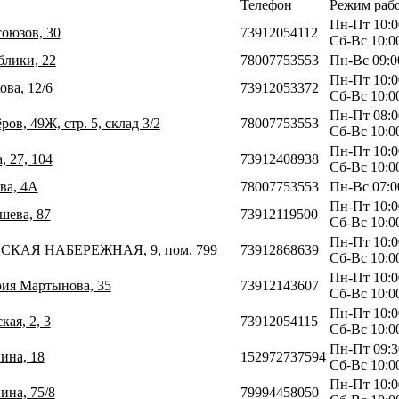
Телефон
Режим раб
Пн-Пт 10:0
союзов, 30
73912054112
Сб-Вс 10:0
блики, 22
78007753553
Пн-Вс 09:0
Пн-Пт 10:0
ова, 12/6
73912053372
Сб-Вс 10:0
Пн-Пт 08:0
ов, 49Ж, стр. 5, склад 3/2
78007753553
Сб-Вс 10:0
Пн-Пт 10:0
, 27, 104
73912408938
Сб-Вс 10:0
ва, 4А
78007753553
Пн-Вс 07:0
Пн-Пт 10:0
шева, 87
73912119500
Сб-Вс 10:0
Пн-Пт 10:0
НСКАЯ НАБЕРЕЖНАЯ, 9, пом. 799
73912868639
Сб-Вс 10:0
Пн-Пт 10:0
рия Мартынова, 35
73912143607
Сб-Вс 10:0
Пн-Пт 10:0
кая, 2, 3
73912054115
Сб-Вс 10:0
Пн-Пт 09:3
ина, 18
152972737594
Сб-Вс 10:0
Пн-Пт 10:0
ина, 75/8
79994458050