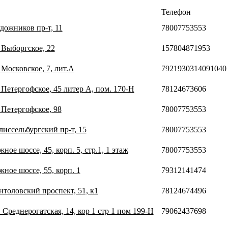
Телефон
дожников пр-т, 11
78007753553
 Выборгское, 22
157804871953
 Московское, 7, лит.А
7921930314091040
 Петергофское, 45 литер А, пом. 170-Н
78124673606
 Петергофское, 98
78007753553
лиссельбургский пр-т, 15
78007753553
ое шоссе, 45, корп. 5, стр.1, 1 этаж
78007753553
ное шоссе, 55, корп. 1
79312141474
нтоловский проспект, 51, к1
78124674496
 Среднерогатская, 14, кор 1 стр 1 пом 199-Н
79062437698