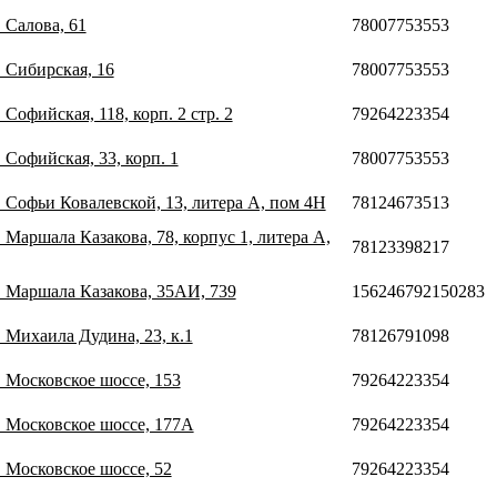
. Салова, 61
78007753553
. Сибирская, 16
78007753553
 Софийская, 118, корп. 2 стр. 2
79264223354
 Софийская, 33, корп. 1
78007753553
. Софьи Ковалевской, 13, литера А, пом 4­Н
78124673513
. Маршала Казакова, 78, корпус 1, литера А,
78123398217
. Маршала Казакова, 35АИ, 739
156246792150283
. Михаила Дудина, 23, к.1
78126791098
. Московское шоссе, 153
79264223354
. Московское шоссе, 177А
79264223354
. Московское шоссе, 52
79264223354