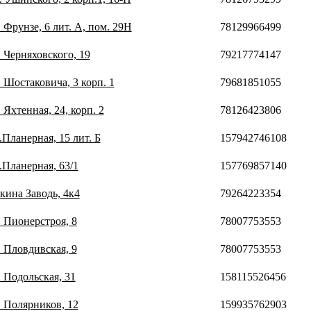
. Фрунзе, 6 лит. А, пом. 29Н
78129966499
. Черняховского, 19
79217774147
. Шостаковича, 3 корп. 1
79681851055
 Яхтенная, 24, корп. 2
78126423806
.Планерная, 15 лит. Б
157942746108
.Планерная, 63/1
157769857140
кина Заводь, 4к4
79264223354
. Пионерстроя, 8
78007753553
. Пловдивская, 9
78007753553
. Подольская, 31
158115526456
. Полярников, 12
159935762903