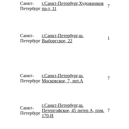
Санкт-
г.Санкт-Петербург,Художников
780077535
Петербург
пр-т, 11
Санкт-
г.Санкт-Петербург,ш.
157804871
Петербург
Выборгское, 22
Санкт-
г.Санкт-Петербург,ш.
792193031
Петербург
Московское, 7, лит.А
г.Санкт-Петербург,ш.
Санкт-
Петергофское, 45 литер А, пом.
781246736
Петербург
170-Н