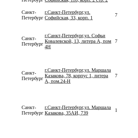
Санкт-
г.Санкт-Петербург,ул.
780077535
Петербург
Софийская, 33, корп. 1
г.Санкт-Петербург,ул. Софьи
Санкт-
Ковалевской, 13, литера А, пом
781246735
Петербург
4­Н
г.Санкт-Петербург,ул. Маршала
Санкт-
Казакова, 78, корпус 1, литера
781233982
Петербург
А, пом.24-Н
Санкт-
г.Санкт-Петербург,ул. Маршала
156246792
Петербург
Казакова, 35АИ, 739