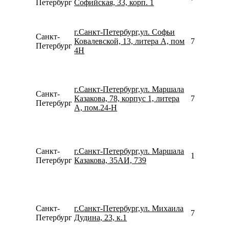
Петербург
Софийская, 33, корп. 1
г.Санкт-Петербург,ул. Софьи
Санкт-
Ковалевской, 13, литера А, пом
781246735
Петербург
4­Н
г.Санкт-Петербург,ул. Маршала
Санкт-
Казакова, 78, корпус 1, литера
781233982
Петербург
А, пом.24-Н
Санкт-
г.Санкт-Петербург,ул. Маршала
156246792
Петербург
Казакова, 35АИ, 739
Санкт-
г.Санкт-Петербург,ул. Михаила
781267910
Петербург
Дудина, 23, к.1