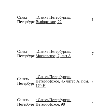
Санкт-
г.Санкт-Петербург,ш.
157804871
Петербург
Выборгское, 22
Санкт-
г.Санкт-Петербург,ш.
792193031
Петербург
Московское, 7, лит.А
г.Санкт-Петербург,ш.
Санкт-
Петергофское, 45 литер А, пом.
781246736
Петербург
170-Н
Санкт-
г.Санкт-Петербург,ш.
780077535
Петербург
Петергофское, 98