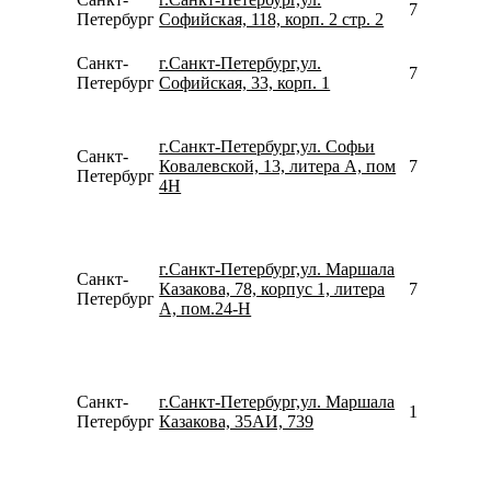
792642233
Петербург
Софийская, 118, корп. 2 стр. 2
Санкт-
г.Санкт-Петербург,ул.
780077535
Петербург
Софийская, 33, корп. 1
г.Санкт-Петербург,ул. Софьи
Санкт-
Ковалевской, 13, литера А, пом
781246735
Петербург
4­Н
г.Санкт-Петербург,ул. Маршала
Санкт-
Казакова, 78, корпус 1, литера
781233982
Петербург
А, пом.24-Н
Санкт-
г.Санкт-Петербург,ул. Маршала
156246792
Петербург
Казакова, 35АИ, 739