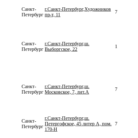
Санкт-
г.Санкт-Петербург,Художников
780077535
Петербург
пр-т, 11
Санкт-
г.Санкт-Петербург,ш.
157804871
Петербург
Выборгское, 22
Санкт-
г.Санкт-Петербург,ш.
792193031
Петербург
Московское, 7, лит.А
г.Санкт-Петербург,ш.
Санкт-
Петергофское, 45 литер А, пом.
781246736
Петербург
170-Н