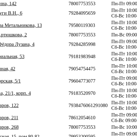
ина, 142
78007753553
Пн-Пт 09:00
Пн-Пт 10:00
уги В.Н., 6
79284095659
Сб-Вс 10:00
Пн-Пт 10:00
ра Метальникова, 13
79580119303
Сб-Вс 10:00
Артюшкова, 2
78007753553
Пн-Вс 09:00
Пн-Пт 09:00
Фёдора Лузана, 4
79284285998
Сб-Вс 10:00
Пн-Пт 10:00
риальная, 53
79181983948
Сб-Вс 10:00
Пн-Пт 10:00
ная, 42
79054754475
Сб-Вс 10:00
Пн-Пт 09:00
рская, 5/1
79604773077
Сб-Вс 10:00
Пн-Пт 10:00
, 21/1, корп. 4
79183520970
Сб-Вс 10:00
Пн-Пт 10:00
аров, 122
7938476061291080
Сб-Вс 10:00
Пн-Пт 09:00
аров, 211
78612054610
Сб-Вс 09:00
аров, 268
78007753553
Пн-Вс 10:00
Пн-Пт 09:00
сная, 15, пом.80-82
79953200595