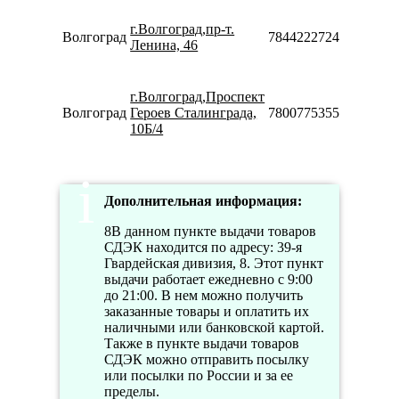
10:00-
г.Волгоград,пр-т.
20:00
Волгоград
78442227247
Ленина, 46
Сб-Вс
10:00-
18:00
г.Волгоград,Проспект
Пн-Вс
Волгоград
Героев Сталинграда,
78007753553
08:00-
10Б/4
20:00
Дополнительная информация:
8В данном пункте выдачи товаров
СДЭК находится по адресу: 39-я
Гвардейская дивизия, 8. Этот пункт
выдачи работает ежедневно с 9:00
до 21:00. В нем можно получить
заказанные товары и оплатить их
наличными или банковской картой.
Также в пункте выдачи товаров
СДЭК можно отправить посылку
или посылки по России и за ее
пределы.